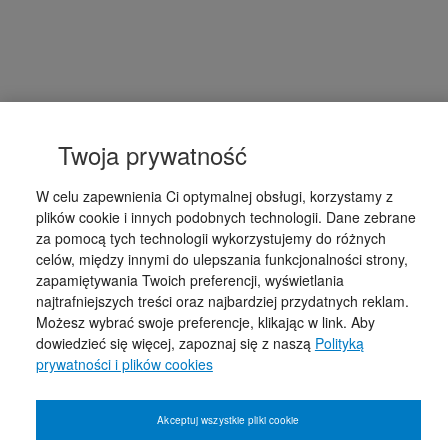
Twoja prywatność
W celu zapewnienia Ci optymalnej obsługi, korzystamy z
plików cookie i innych podobnych technologii. Dane zebrane
za pomocą tych technologii wykorzystujemy do różnych
celów, między innymi do ulepszania funkcjonalności strony,
zapamiętywania Twoich preferencji, wyświetlania
najtrafniejszych treści oraz najbardziej przydatnych reklam.
Możesz wybrać swoje preferencje, klikając w link. Aby
dowiedzieć się więcej, zapoznaj się z naszą
Polityką
prywatności i plików cookies
Akceptuj wszystkie pliki cookie