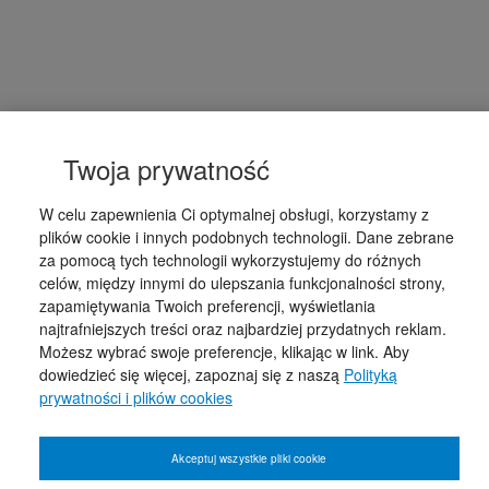
Twoja prywatność
W celu zapewnienia Ci optymalnej obsługi, korzystamy z
plików cookie i innych podobnych technologii. Dane zebrane
za pomocą tych technologii wykorzystujemy do różnych
celów, między innymi do ulepszania funkcjonalności strony,
zapamiętywania Twoich preferencji, wyświetlania
najtrafniejszych treści oraz najbardziej przydatnych reklam.
Możesz wybrać swoje preferencje, klikając w link. Aby
dowiedzieć się więcej, zapoznaj się z naszą
Polityką
prywatności i plików cookies
Akceptuj wszystkie pliki cookie