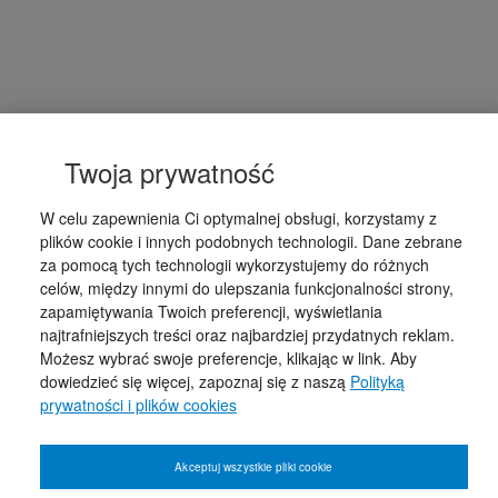
Twoja prywatność
W celu zapewnienia Ci optymalnej obsługi, korzystamy z
plików cookie i innych podobnych technologii. Dane zebrane
za pomocą tych technologii wykorzystujemy do różnych
celów, między innymi do ulepszania funkcjonalności strony,
zapamiętywania Twoich preferencji, wyświetlania
najtrafniejszych treści oraz najbardziej przydatnych reklam.
Możesz wybrać swoje preferencje, klikając w link. Aby
dowiedzieć się więcej, zapoznaj się z naszą
Polityką
prywatności i plików cookies
Akceptuj wszystkie pliki cookie