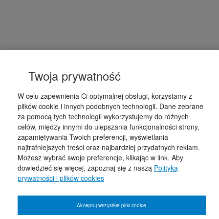
Twoja prywatność
W celu zapewnienia Ci optymalnej obsługi, korzystamy z
plików cookie i innych podobnych technologii. Dane zebrane
za pomocą tych technologii wykorzystujemy do różnych
celów, między innymi do ulepszania funkcjonalności strony,
zapamiętywania Twoich preferencji, wyświetlania
najtrafniejszych treści oraz najbardziej przydatnych reklam.
Możesz wybrać swoje preferencje, klikając w link. Aby
dowiedzieć się więcej, zapoznaj się z naszą
Polityką
prywatności i plików cookies
Akceptuj wszystkie pliki cookie