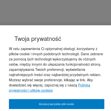
Twoja prywatność
W celu zapewnienia Ci optymalnej obsługi, korzystamy z
plików cookie i innych podobnych technologii. Dane zebrane
za pomocą tych technologii wykorzystujemy do różnych
celów, między innymi do ulepszania funkcjonalności strony,
zapamiętywania Twoich preferencji, wyświetlania
najtrafniejszych treści oraz najbardziej przydatnych reklam.
Możesz wybrać swoje preferencje, klikając w link. Aby
dowiedzieć się więcej, zapoznaj się z naszą
Polityką
prywatności i plików cookies
Akceptuj wszystkie pliki cookie