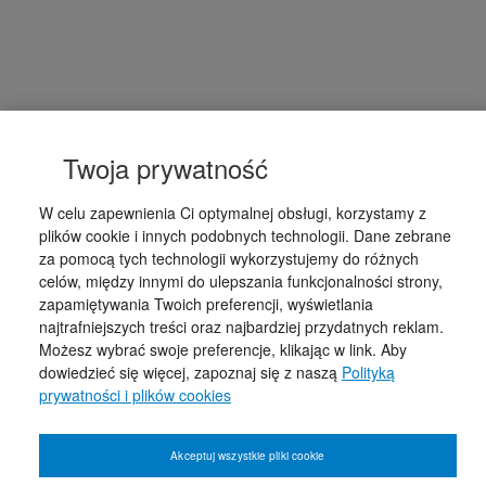
Twoja prywatność
W celu zapewnienia Ci optymalnej obsługi, korzystamy z
plików cookie i innych podobnych technologii. Dane zebrane
za pomocą tych technologii wykorzystujemy do różnych
celów, między innymi do ulepszania funkcjonalności strony,
zapamiętywania Twoich preferencji, wyświetlania
najtrafniejszych treści oraz najbardziej przydatnych reklam.
Możesz wybrać swoje preferencje, klikając w link. Aby
dowiedzieć się więcej, zapoznaj się z naszą
Polityką
prywatności i plików cookies
Akceptuj wszystkie pliki cookie