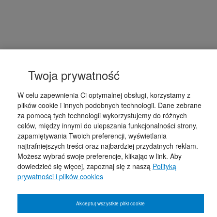
Twoja prywatność
W celu zapewnienia Ci optymalnej obsługi, korzystamy z
plików cookie i innych podobnych technologii. Dane zebrane
za pomocą tych technologii wykorzystujemy do różnych
celów, między innymi do ulepszania funkcjonalności strony,
zapamiętywania Twoich preferencji, wyświetlania
najtrafniejszych treści oraz najbardziej przydatnych reklam.
Możesz wybrać swoje preferencje, klikając w link. Aby
dowiedzieć się więcej, zapoznaj się z naszą
Polityką
prywatności i plików cookies
Akceptuj wszystkie pliki cookie