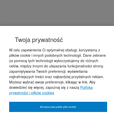
Twoja prywatność
W celu zapewnienia Ci optymalnej obsługi, korzystamy z
plików cookie i innych podobnych technologii. Dane zebrane
za pomocą tych technologii wykorzystujemy do różnych
celów, między innymi do ulepszania funkcjonalności strony,
zapamiętywania Twoich preferencji, wyświetlania
najtrafniejszych treści oraz najbardziej przydatnych reklam.
Możesz wybrać swoje preferencje, klikając w link. Aby
dowiedzieć się więcej, zapoznaj się z naszą
Polityką
prywatności i plików cookies
Akceptuj wszystkie pliki cookie