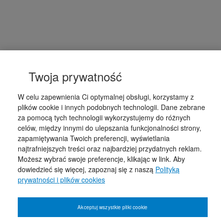
Twoja prywatność
W celu zapewnienia Ci optymalnej obsługi, korzystamy z
plików cookie i innych podobnych technologii. Dane zebrane
za pomocą tych technologii wykorzystujemy do różnych
celów, między innymi do ulepszania funkcjonalności strony,
zapamiętywania Twoich preferencji, wyświetlania
najtrafniejszych treści oraz najbardziej przydatnych reklam.
Możesz wybrać swoje preferencje, klikając w link. Aby
dowiedzieć się więcej, zapoznaj się z naszą
Polityką
prywatności i plików cookies
Akceptuj wszystkie pliki cookie