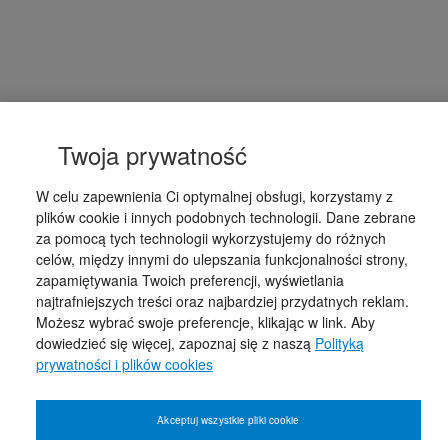
Twoja prywatność
W celu zapewnienia Ci optymalnej obsługi, korzystamy z
plików cookie i innych podobnych technologii. Dane zebrane
za pomocą tych technologii wykorzystujemy do różnych
celów, między innymi do ulepszania funkcjonalności strony,
zapamiętywania Twoich preferencji, wyświetlania
najtrafniejszych treści oraz najbardziej przydatnych reklam.
Możesz wybrać swoje preferencje, klikając w link. Aby
dowiedzieć się więcej, zapoznaj się z naszą
Polityką
prywatności i plików cookies
Akceptuj wszystkie pliki cookie