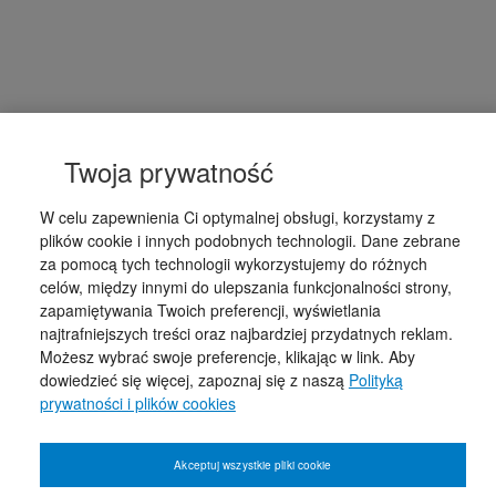
Twoja prywatność
W celu zapewnienia Ci optymalnej obsługi, korzystamy z
plików cookie i innych podobnych technologii. Dane zebrane
za pomocą tych technologii wykorzystujemy do różnych
celów, między innymi do ulepszania funkcjonalności strony,
zapamiętywania Twoich preferencji, wyświetlania
najtrafniejszych treści oraz najbardziej przydatnych reklam.
Możesz wybrać swoje preferencje, klikając w link. Aby
dowiedzieć się więcej, zapoznaj się z naszą
Polityką
prywatności i plików cookies
Akceptuj wszystkie pliki cookie