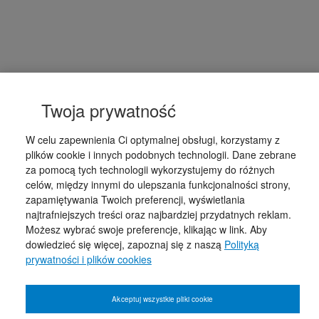
Twoja prywatność
W celu zapewnienia Ci optymalnej obsługi, korzystamy z
plików cookie i innych podobnych technologii. Dane zebrane
za pomocą tych technologii wykorzystujemy do różnych
celów, między innymi do ulepszania funkcjonalności strony,
zapamiętywania Twoich preferencji, wyświetlania
najtrafniejszych treści oraz najbardziej przydatnych reklam.
Możesz wybrać swoje preferencje, klikając w link. Aby
dowiedzieć się więcej, zapoznaj się z naszą
Polityką
prywatności i plików cookies
Akceptuj wszystkie pliki cookie