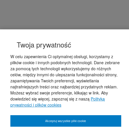
Twoja prywatność
W celu zapewnienia Ci optymalnej obsługi, korzystamy z
plików cookie i innych podobnych technologii. Dane zebrane
za pomocą tych technologii wykorzystujemy do różnych
celów, między innymi do ulepszania funkcjonalności strony,
zapamiętywania Twoich preferencji, wyświetlania
najtrafniejszych treści oraz najbardziej przydatnych reklam.
Możesz wybrać swoje preferencje, klikając w link. Aby
dowiedzieć się więcej, zapoznaj się z naszą
Polityką
prywatności i plików cookies
Akceptuj wszystkie pliki cookie