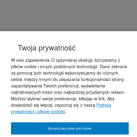
Twoja prywatność
W celu zapewnienia Ci optymalnej obsługi, korzystamy z
plików cookie i innych podobnych technologii. Dane zebrane
za pomocą tych technologii wykorzystujemy do różnych
celów, między innymi do ulepszania funkcjonalności strony,
zapamiętywania Twoich preferencji, wyświetlania
najtrafniejszych treści oraz najbardziej przydatnych reklam.
Możesz wybrać swoje preferencje, klikając w link. Aby
dowiedzieć się więcej, zapoznaj się z naszą
Polityką
prywatności i plików cookies
Akceptuj wszystkie pliki cookie