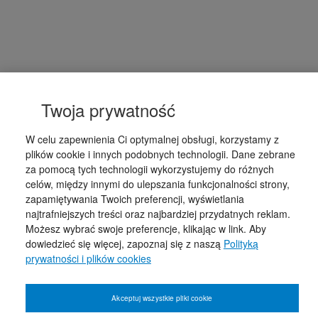
Twoja prywatność
W celu zapewnienia Ci optymalnej obsługi, korzystamy z
plików cookie i innych podobnych technologii. Dane zebrane
za pomocą tych technologii wykorzystujemy do różnych
celów, między innymi do ulepszania funkcjonalności strony,
zapamiętywania Twoich preferencji, wyświetlania
najtrafniejszych treści oraz najbardziej przydatnych reklam.
Możesz wybrać swoje preferencje, klikając w link. Aby
dowiedzieć się więcej, zapoznaj się z naszą
Polityką
prywatności i plików cookies
Akceptuj wszystkie pliki cookie