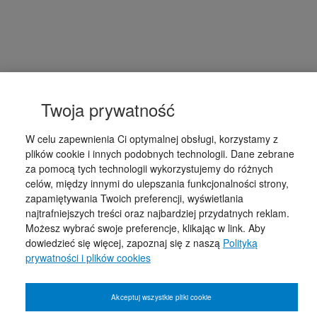
Twoja prywatność
W celu zapewnienia Ci optymalnej obsługi, korzystamy z
plików cookie i innych podobnych technologii. Dane zebrane
za pomocą tych technologii wykorzystujemy do różnych
celów, między innymi do ulepszania funkcjonalności strony,
zapamiętywania Twoich preferencji, wyświetlania
najtrafniejszych treści oraz najbardziej przydatnych reklam.
Możesz wybrać swoje preferencje, klikając w link. Aby
dowiedzieć się więcej, zapoznaj się z naszą
Polityką
prywatności i plików cookies
Akceptuj wszystkie pliki cookie