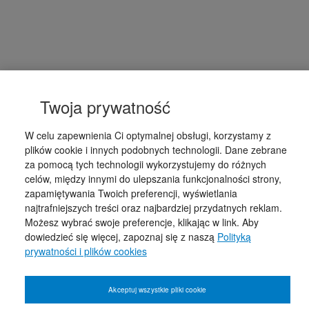
Twoja prywatność
W celu zapewnienia Ci optymalnej obsługi, korzystamy z
plików cookie i innych podobnych technologii. Dane zebrane
za pomocą tych technologii wykorzystujemy do różnych
celów, między innymi do ulepszania funkcjonalności strony,
zapamiętywania Twoich preferencji, wyświetlania
najtrafniejszych treści oraz najbardziej przydatnych reklam.
Możesz wybrać swoje preferencje, klikając w link. Aby
dowiedzieć się więcej, zapoznaj się z naszą
Polityką
prywatności i plików cookies
Akceptuj wszystkie pliki cookie