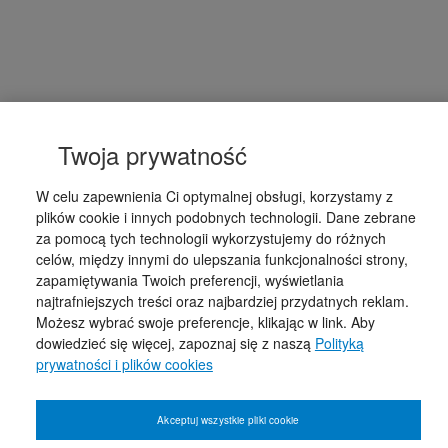
Twoja prywatność
W celu zapewnienia Ci optymalnej obsługi, korzystamy z
plików cookie i innych podobnych technologii. Dane zebrane
za pomocą tych technologii wykorzystujemy do różnych
celów, między innymi do ulepszania funkcjonalności strony,
zapamiętywania Twoich preferencji, wyświetlania
najtrafniejszych treści oraz najbardziej przydatnych reklam.
Możesz wybrać swoje preferencje, klikając w link. Aby
dowiedzieć się więcej, zapoznaj się z naszą
Polityką
prywatności i plików cookies
Akceptuj wszystkie pliki cookie