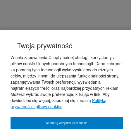
Twoja prywatność
W celu zapewnienia Ci optymalnej obsługi, korzystamy z
plików cookie i innych podobnych technologii. Dane zebrane
za pomocą tych technologii wykorzystujemy do różnych
celów, między innymi do ulepszania funkcjonalności strony,
zapamiętywania Twoich preferencji, wyświetlania
najtrafniejszych treści oraz najbardziej przydatnych reklam.
Możesz wybrać swoje preferencje, klikając w link. Aby
dowiedzieć się więcej, zapoznaj się z naszą
Polityką
prywatności i plików cookies
Akceptuj wszystkie pliki cookie