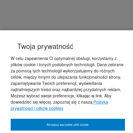
Twoja prywatność
W celu zapewnienia Ci optymalnej obsługi, korzystamy z
plików cookie i innych podobnych technologii. Dane zebrane
za pomocą tych technologii wykorzystujemy do różnych
celów, między innymi do ulepszania funkcjonalności strony,
zapamiętywania Twoich preferencji, wyświetlania
najtrafniejszych treści oraz najbardziej przydatnych reklam.
Możesz wybrać swoje preferencje, klikając w link. Aby
dowiedzieć się więcej, zapoznaj się z naszą
Polityką
prywatności i plików cookies
Akceptuj wszystkie pliki cookie