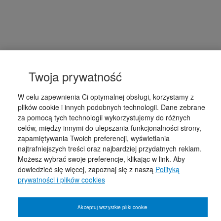
Twoja prywatność
W celu zapewnienia Ci optymalnej obsługi, korzystamy z
plików cookie i innych podobnych technologii. Dane zebrane
za pomocą tych technologii wykorzystujemy do różnych
celów, między innymi do ulepszania funkcjonalności strony,
zapamiętywania Twoich preferencji, wyświetlania
najtrafniejszych treści oraz najbardziej przydatnych reklam.
Możesz wybrać swoje preferencje, klikając w link. Aby
dowiedzieć się więcej, zapoznaj się z naszą
Polityką
prywatności i plików cookies
Akceptuj wszystkie pliki cookie