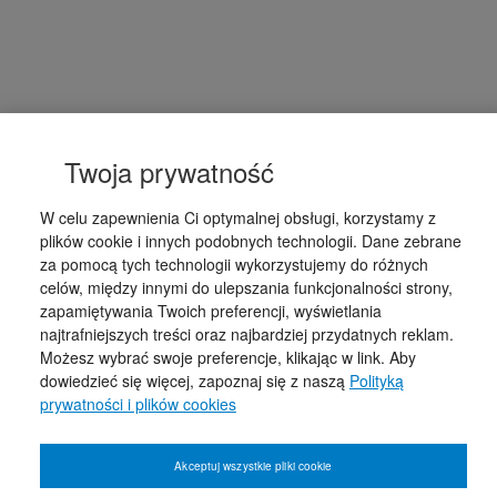
Twoja prywatność
W celu zapewnienia Ci optymalnej obsługi, korzystamy z
plików cookie i innych podobnych technologii. Dane zebrane
za pomocą tych technologii wykorzystujemy do różnych
celów, między innymi do ulepszania funkcjonalności strony,
zapamiętywania Twoich preferencji, wyświetlania
najtrafniejszych treści oraz najbardziej przydatnych reklam.
Możesz wybrać swoje preferencje, klikając w link. Aby
dowiedzieć się więcej, zapoznaj się z naszą
Polityką
prywatności i plików cookies
Akceptuj wszystkie pliki cookie