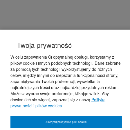
Twoja prywatność
W celu zapewnienia Ci optymalnej obsługi, korzystamy z
plików cookie i innych podobnych technologii. Dane zebrane
za pomocą tych technologii wykorzystujemy do różnych
celów, między innymi do ulepszania funkcjonalności strony,
zapamiętywania Twoich preferencji, wyświetlania
najtrafniejszych treści oraz najbardziej przydatnych reklam.
Możesz wybrać swoje preferencje, klikając w link. Aby
dowiedzieć się więcej, zapoznaj się z naszą
Polityką
prywatności i plików cookies
Akceptuj wszystkie pliki cookie