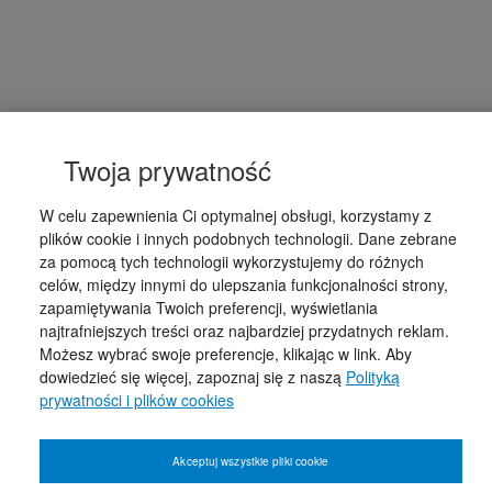
Twoja prywatność
W celu zapewnienia Ci optymalnej obsługi, korzystamy z
plików cookie i innych podobnych technologii. Dane zebrane
za pomocą tych technologii wykorzystujemy do różnych
celów, między innymi do ulepszania funkcjonalności strony,
zapamiętywania Twoich preferencji, wyświetlania
najtrafniejszych treści oraz najbardziej przydatnych reklam.
Możesz wybrać swoje preferencje, klikając w link. Aby
dowiedzieć się więcej, zapoznaj się z naszą
Polityką
prywatności i plików cookies
Akceptuj wszystkie pliki cookie