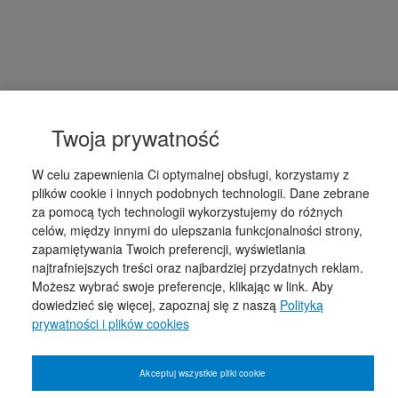
Twoja prywatność
W celu zapewnienia Ci optymalnej obsługi, korzystamy z
plików cookie i innych podobnych technologii. Dane zebrane
za pomocą tych technologii wykorzystujemy do różnych
celów, między innymi do ulepszania funkcjonalności strony,
zapamiętywania Twoich preferencji, wyświetlania
najtrafniejszych treści oraz najbardziej przydatnych reklam.
Możesz wybrać swoje preferencje, klikając w link. Aby
dowiedzieć się więcej, zapoznaj się z naszą
Polityką
prywatności i plików cookies
Akceptuj wszystkie pliki cookie