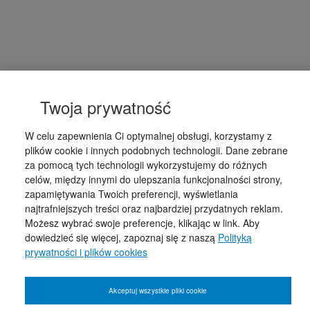
Twoja prywatność
W celu zapewnienia Ci optymalnej obsługi, korzystamy z
plików cookie i innych podobnych technologii. Dane zebrane
za pomocą tych technologii wykorzystujemy do różnych
celów, między innymi do ulepszania funkcjonalności strony,
zapamiętywania Twoich preferencji, wyświetlania
najtrafniejszych treści oraz najbardziej przydatnych reklam.
Możesz wybrać swoje preferencje, klikając w link. Aby
dowiedzieć się więcej, zapoznaj się z naszą
Polityką
prywatności i plików cookies
Akceptuj wszystkie pliki cookie