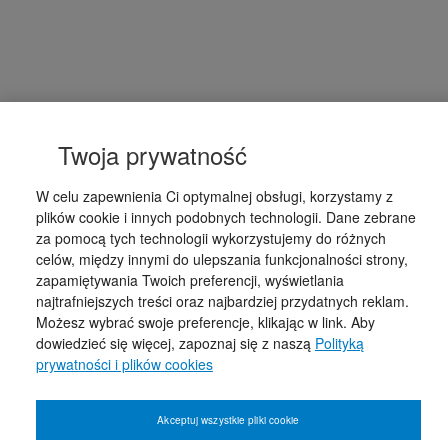
Twoja prywatność
W celu zapewnienia Ci optymalnej obsługi, korzystamy z
plików cookie i innych podobnych technologii. Dane zebrane
za pomocą tych technologii wykorzystujemy do różnych
celów, między innymi do ulepszania funkcjonalności strony,
zapamiętywania Twoich preferencji, wyświetlania
najtrafniejszych treści oraz najbardziej przydatnych reklam.
Możesz wybrać swoje preferencje, klikając w link. Aby
dowiedzieć się więcej, zapoznaj się z naszą
Polityką
prywatności i plików cookies
Akceptuj wszystkie pliki cookie