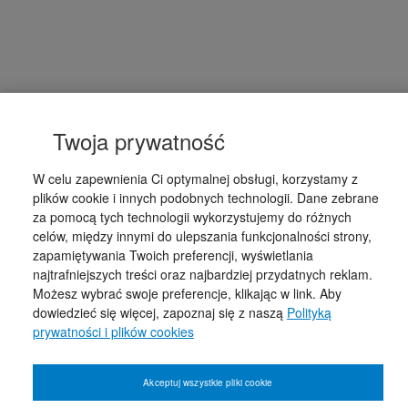
Twoja prywatność
W celu zapewnienia Ci optymalnej obsługi, korzystamy z
plików cookie i innych podobnych technologii. Dane zebrane
za pomocą tych technologii wykorzystujemy do różnych
celów, między innymi do ulepszania funkcjonalności strony,
zapamiętywania Twoich preferencji, wyświetlania
najtrafniejszych treści oraz najbardziej przydatnych reklam.
Możesz wybrać swoje preferencje, klikając w link. Aby
dowiedzieć się więcej, zapoznaj się z naszą
Polityką
prywatności i plików cookies
Akceptuj wszystkie pliki cookie