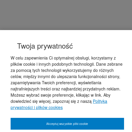
Twoja prywatność
W celu zapewnienia Ci optymalnej obsługi, korzystamy z
plików cookie i innych podobnych technologii. Dane zebrane
za pomocą tych technologii wykorzystujemy do różnych
celów, między innymi do ulepszania funkcjonalności strony,
zapamiętywania Twoich preferencji, wyświetlania
najtrafniejszych treści oraz najbardziej przydatnych reklam.
Możesz wybrać swoje preferencje, klikając w link. Aby
dowiedzieć się więcej, zapoznaj się z naszą
Polityką
prywatności i plików cookies
Akceptuj wszystkie pliki cookie