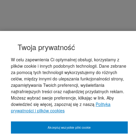
Twoja prywatność
W celu zapewnienia Ci optymalnej obsługi, korzystamy z
plików cookie i innych podobnych technologii. Dane zebrane
za pomocą tych technologii wykorzystujemy do różnych
celów, między innymi do ulepszania funkcjonalności strony,
zapamiętywania Twoich preferencji, wyświetlania
najtrafniejszych treści oraz najbardziej przydatnych reklam.
Możesz wybrać swoje preferencje, klikając w link. Aby
dowiedzieć się więcej, zapoznaj się z naszą
Polityką
prywatności i plików cookies
Akceptuj wszystkie pliki cookie