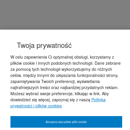
Twoja prywatność
W celu zapewnienia Ci optymalnej obsługi, korzystamy z
plików cookie i innych podobnych technologii. Dane zebrane
za pomocą tych technologii wykorzystujemy do różnych
celów, między innymi do ulepszania funkcjonalności strony,
zapamiętywania Twoich preferencji, wyświetlania
najtrafniejszych treści oraz najbardziej przydatnych reklam.
Możesz wybrać swoje preferencje, klikając w link. Aby
dowiedzieć się więcej, zapoznaj się z naszą
Polityką
prywatności i plików cookies
Akceptuj wszystkie pliki cookie