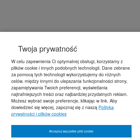
Twoja prywatność
W celu zapewnienia Ci optymalnej obsługi, korzystamy z
plików cookie i innych podobnych technologii. Dane zebrane
za pomocą tych technologii wykorzystujemy do różnych
celów, między innymi do ulepszania funkcjonalności strony,
zapamiętywania Twoich preferencji, wyświetlania
najtrafniejszych treści oraz najbardziej przydatnych reklam.
Możesz wybrać swoje preferencje, klikając w link. Aby
dowiedzieć się więcej, zapoznaj się z naszą
Polityką
prywatności i plików cookies
Akceptuj wszystkie pliki cookie