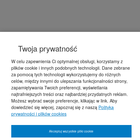
Twoja prywatność
W celu zapewnienia Ci optymalnej obsługi, korzystamy z
plików cookie i innych podobnych technologii. Dane zebrane
za pomocą tych technologii wykorzystujemy do różnych
celów, między innymi do ulepszania funkcjonalności strony,
zapamiętywania Twoich preferencji, wyświetlania
najtrafniejszych treści oraz najbardziej przydatnych reklam.
Możesz wybrać swoje preferencje, klikając w link. Aby
dowiedzieć się więcej, zapoznaj się z naszą
Polityką
prywatności i plików cookies
Akceptuj wszystkie pliki cookie