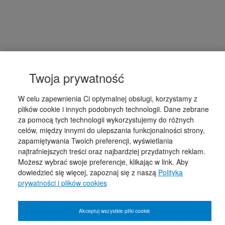
Twoja prywatność
W celu zapewnienia Ci optymalnej obsługi, korzystamy z
plików cookie i innych podobnych technologii. Dane zebrane
za pomocą tych technologii wykorzystujemy do różnych
celów, między innymi do ulepszania funkcjonalności strony,
zapamiętywania Twoich preferencji, wyświetlania
najtrafniejszych treści oraz najbardziej przydatnych reklam.
Możesz wybrać swoje preferencje, klikając w link. Aby
dowiedzieć się więcej, zapoznaj się z naszą
Polityką
prywatności i plików cookies
Akceptuj wszystkie pliki cookie