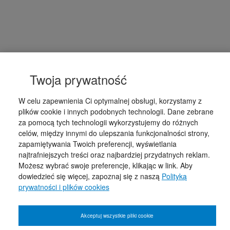
Twoja prywatność
W celu zapewnienia Ci optymalnej obsługi, korzystamy z
plików cookie i innych podobnych technologii. Dane zebrane
za pomocą tych technologii wykorzystujemy do różnych
celów, między innymi do ulepszania funkcjonalności strony,
zapamiętywania Twoich preferencji, wyświetlania
najtrafniejszych treści oraz najbardziej przydatnych reklam.
Możesz wybrać swoje preferencje, klikając w link. Aby
dowiedzieć się więcej, zapoznaj się z naszą
Polityką
prywatności i plików cookies
Akceptuj wszystkie pliki cookie