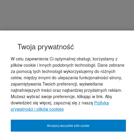
Twoja prywatność
W celu zapewnienia Ci optymalnej obsługi, korzystamy z
plików cookie i innych podobnych technologii. Dane zebrane
za pomocą tych technologii wykorzystujemy do różnych
celów, między innymi do ulepszania funkcjonalności strony,
zapamiętywania Twoich preferencji, wyświetlania
najtrafniejszych treści oraz najbardziej przydatnych reklam.
Możesz wybrać swoje preferencje, klikając w link. Aby
dowiedzieć się więcej, zapoznaj się z naszą
Polityką
prywatności i plików cookies
Akceptuj wszystkie pliki cookie