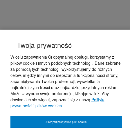
Twoja prywatność
W celu zapewnienia Ci optymalnej obsługi, korzystamy z
plików cookie i innych podobnych technologii. Dane zebrane
za pomocą tych technologii wykorzystujemy do różnych
celów, między innymi do ulepszania funkcjonalności strony,
zapamiętywania Twoich preferencji, wyświetlania
najtrafniejszych treści oraz najbardziej przydatnych reklam.
Możesz wybrać swoje preferencje, klikając w link. Aby
dowiedzieć się więcej, zapoznaj się z naszą
Polityką
prywatności i plików cookies
Akceptuj wszystkie pliki cookie