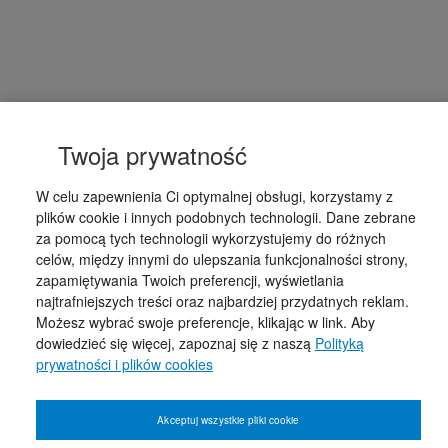
Twoja prywatność
W celu zapewnienia Ci optymalnej obsługi, korzystamy z
plików cookie i innych podobnych technologii. Dane zebrane
za pomocą tych technologii wykorzystujemy do różnych
celów, między innymi do ulepszania funkcjonalności strony,
zapamiętywania Twoich preferencji, wyświetlania
najtrafniejszych treści oraz najbardziej przydatnych reklam.
Możesz wybrać swoje preferencje, klikając w link. Aby
dowiedzieć się więcej, zapoznaj się z naszą
Polityką
prywatności i plików cookies
Akceptuj wszystkie pliki cookie