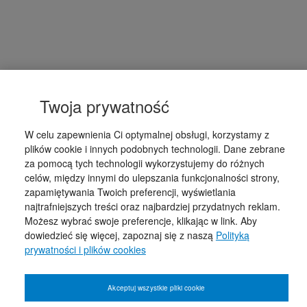
Twoja prywatność
W celu zapewnienia Ci optymalnej obsługi, korzystamy z
plików cookie i innych podobnych technologii. Dane zebrane
za pomocą tych technologii wykorzystujemy do różnych
celów, między innymi do ulepszania funkcjonalności strony,
zapamiętywania Twoich preferencji, wyświetlania
najtrafniejszych treści oraz najbardziej przydatnych reklam.
Możesz wybrać swoje preferencje, klikając w link. Aby
dowiedzieć się więcej, zapoznaj się z naszą
Polityką
prywatności i plików cookies
Akceptuj wszystkie pliki cookie