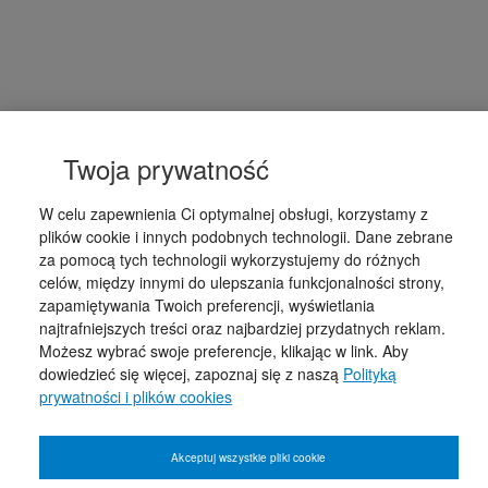
Twoja prywatność
W celu zapewnienia Ci optymalnej obsługi, korzystamy z
plików cookie i innych podobnych technologii. Dane zebrane
za pomocą tych technologii wykorzystujemy do różnych
celów, między innymi do ulepszania funkcjonalności strony,
zapamiętywania Twoich preferencji, wyświetlania
najtrafniejszych treści oraz najbardziej przydatnych reklam.
Możesz wybrać swoje preferencje, klikając w link. Aby
dowiedzieć się więcej, zapoznaj się z naszą
Polityką
prywatności i plików cookies
Akceptuj wszystkie pliki cookie