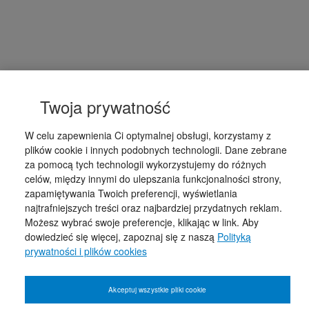
Twoja prywatność
W celu zapewnienia Ci optymalnej obsługi, korzystamy z
plików cookie i innych podobnych technologii. Dane zebrane
za pomocą tych technologii wykorzystujemy do różnych
celów, między innymi do ulepszania funkcjonalności strony,
zapamiętywania Twoich preferencji, wyświetlania
najtrafniejszych treści oraz najbardziej przydatnych reklam.
Możesz wybrać swoje preferencje, klikając w link. Aby
dowiedzieć się więcej, zapoznaj się z naszą
Polityką
prywatności i plików cookies
Akceptuj wszystkie pliki cookie