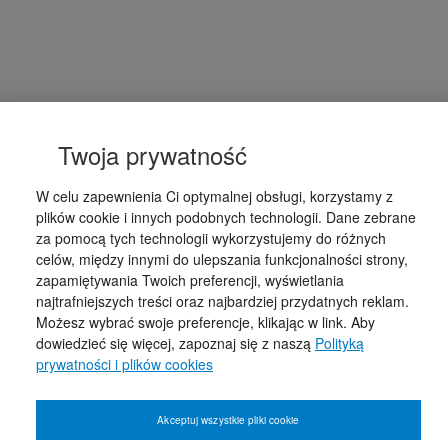
Twoja prywatność
W celu zapewnienia Ci optymalnej obsługi, korzystamy z
plików cookie i innych podobnych technologii. Dane zebrane
za pomocą tych technologii wykorzystujemy do różnych
celów, między innymi do ulepszania funkcjonalności strony,
zapamiętywania Twoich preferencji, wyświetlania
najtrafniejszych treści oraz najbardziej przydatnych reklam.
Możesz wybrać swoje preferencje, klikając w link. Aby
dowiedzieć się więcej, zapoznaj się z naszą
Polityką
prywatności i plików cookies
Akceptuj wszystkie pliki cookie