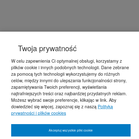
Twoja prywatność
W celu zapewnienia Ci optymalnej obsługi, korzystamy z
plików cookie i innych podobnych technologii. Dane zebrane
za pomocą tych technologii wykorzystujemy do różnych
celów, między innymi do ulepszania funkcjonalności strony,
zapamiętywania Twoich preferencji, wyświetlania
najtrafniejszych treści oraz najbardziej przydatnych reklam.
Możesz wybrać swoje preferencje, klikając w link. Aby
dowiedzieć się więcej, zapoznaj się z naszą
Polityką
prywatności i plików cookies
Akceptuj wszystkie pliki cookie