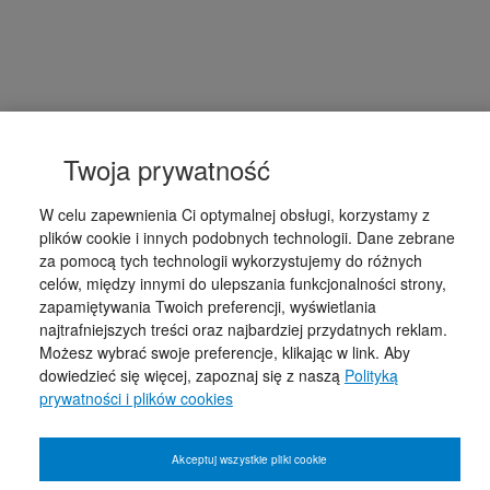
Twoja prywatność
W celu zapewnienia Ci optymalnej obsługi, korzystamy z
plików cookie i innych podobnych technologii. Dane zebrane
za pomocą tych technologii wykorzystujemy do różnych
celów, między innymi do ulepszania funkcjonalności strony,
zapamiętywania Twoich preferencji, wyświetlania
najtrafniejszych treści oraz najbardziej przydatnych reklam.
Możesz wybrać swoje preferencje, klikając w link. Aby
dowiedzieć się więcej, zapoznaj się z naszą
Polityką
prywatności i plików cookies
Akceptuj wszystkie pliki cookie