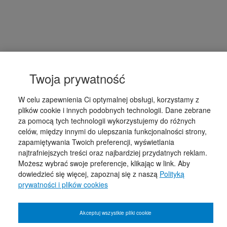
Twoja prywatność
W celu zapewnienia Ci optymalnej obsługi, korzystamy z
plików cookie i innych podobnych technologii. Dane zebrane
za pomocą tych technologii wykorzystujemy do różnych
celów, między innymi do ulepszania funkcjonalności strony,
zapamiętywania Twoich preferencji, wyświetlania
najtrafniejszych treści oraz najbardziej przydatnych reklam.
Możesz wybrać swoje preferencje, klikając w link. Aby
dowiedzieć się więcej, zapoznaj się z naszą
Polityką
prywatności i plików cookies
Akceptuj wszystkie pliki cookie