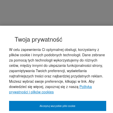
Twoja prywatność
W celu zapewnienia Ci optymalnej obsługi, korzystamy z
plików cookie i innych podobnych technologii. Dane zebrane
za pomocą tych technologii wykorzystujemy do różnych
celów, między innymi do ulepszania funkcjonalności strony,
zapamiętywania Twoich preferencji, wyświetlania
najtrafniejszych treści oraz najbardziej przydatnych reklam.
Możesz wybrać swoje preferencje, klikając w link. Aby
dowiedzieć się więcej, zapoznaj się z naszą
Polityką
prywatności i plików cookies
Akceptuj wszystkie pliki cookie