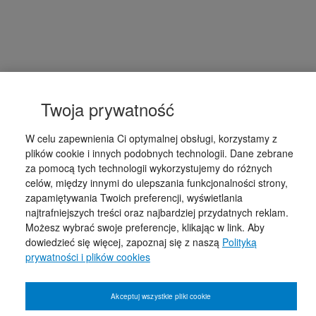
Twoja prywatność
W celu zapewnienia Ci optymalnej obsługi, korzystamy z
plików cookie i innych podobnych technologii. Dane zebrane
za pomocą tych technologii wykorzystujemy do różnych
celów, między innymi do ulepszania funkcjonalności strony,
zapamiętywania Twoich preferencji, wyświetlania
najtrafniejszych treści oraz najbardziej przydatnych reklam.
Możesz wybrać swoje preferencje, klikając w link. Aby
dowiedzieć się więcej, zapoznaj się z naszą
Polityką
prywatności i plików cookies
Akceptuj wszystkie pliki cookie