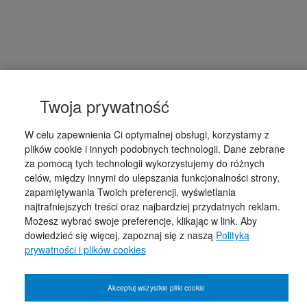
Twoja prywatność
W celu zapewnienia Ci optymalnej obsługi, korzystamy z
plików cookie i innych podobnych technologii. Dane zebrane
za pomocą tych technologii wykorzystujemy do różnych
celów, między innymi do ulepszania funkcjonalności strony,
zapamiętywania Twoich preferencji, wyświetlania
najtrafniejszych treści oraz najbardziej przydatnych reklam.
Możesz wybrać swoje preferencje, klikając w link. Aby
dowiedzieć się więcej, zapoznaj się z naszą
Polityką
prywatności i plików cookies
Akceptuj wszystkie pliki cookie