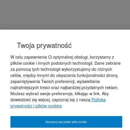
Twoja prywatność
W celu zapewnienia Ci optymalnej obsługi, korzystamy z
plików cookie i innych podobnych technologii. Dane zebrane
za pomocą tych technologii wykorzystujemy do różnych
celów, między innymi do ulepszania funkcjonalności strony,
zapamiętywania Twoich preferencji, wyświetlania
najtrafniejszych treści oraz najbardziej przydatnych reklam.
Możesz wybrać swoje preferencje, klikając w link. Aby
dowiedzieć się więcej, zapoznaj się z naszą
Polityką
prywatności i plików cookies
Akceptuj wszystkie pliki cookie