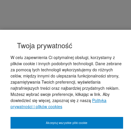
Twoja prywatność
W celu zapewnienia Ci optymalnej obsługi, korzystamy z
plików cookie i innych podobnych technologii. Dane zebrane
za pomocą tych technologii wykorzystujemy do różnych
celów, między innymi do ulepszania funkcjonalności strony,
zapamiętywania Twoich preferencji, wyświetlania
najtrafniejszych treści oraz najbardziej przydatnych reklam.
Możesz wybrać swoje preferencje, klikając w link. Aby
dowiedzieć się więcej, zapoznaj się z naszą
Polityką
prywatności i plików cookies
Akceptuj wszystkie pliki cookie